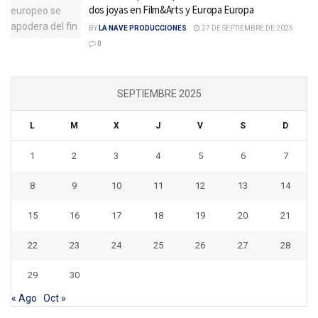
dos joyas en Film&Arts y Europa Europa
BY
LA NAVE PRODUCCIONES
27 DE SEPTIEMBRE DE 2025
0
SEPTIEMBRE 2025
L
M
X
J
V
S
D
1
2
3
4
5
6
7
8
9
10
11
12
13
14
15
16
17
18
19
20
21
22
23
24
25
26
27
28
29
30
« Ago
Oct »