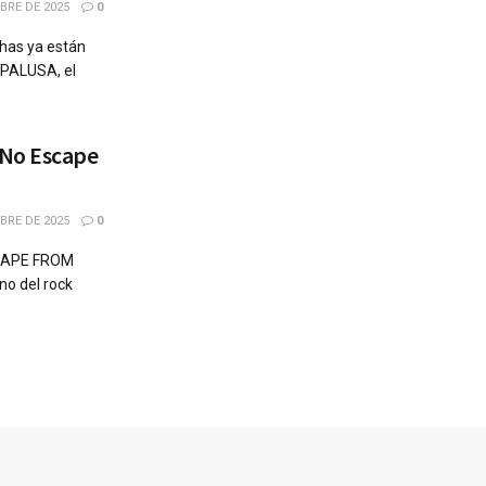
BRE DE 2025
0
chas ya están
ERPALUSA, el
 No Escape
BRE DE 2025
0
SCAPE FROM
ono del rock