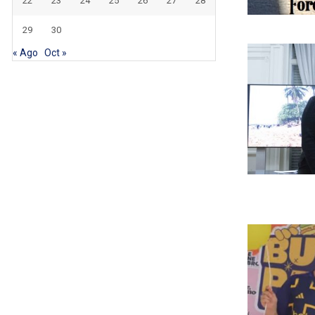
22
23
24
25
26
27
28
29
30
« Ago
Oct »