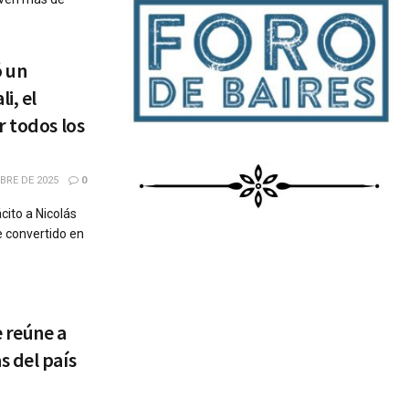
ó un
i, el
r todos los
BRE DE 2025
0
cito a Nicolás
e convertido en
e reúne a
 del país