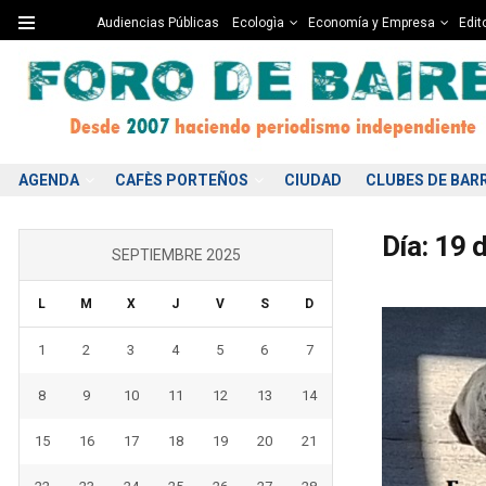
Audiencias Públicas
Ecologìa
Economía y Empresa
Edito
AGENDA
CAFÈS PORTEÑOS
CIUDAD
CLUBES DE BAR
Día:
19 
SEPTIEMBRE 2025
L
M
X
J
V
S
D
1
2
3
4
5
6
7
8
9
10
11
12
13
14
15
16
17
18
19
20
21