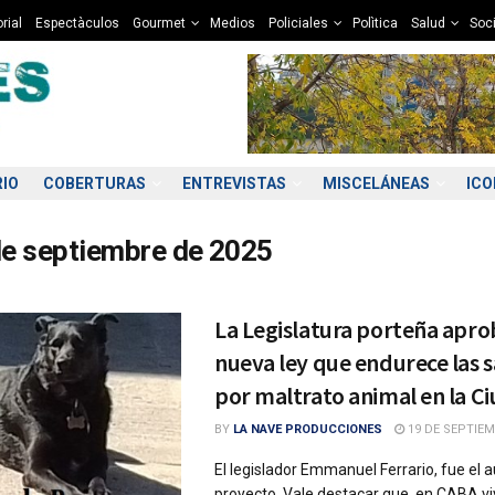
rial
Espectàculos
Gourmet
Medios
Policiales
Polìtica
Salud
Soc
RIO
COBERTURAS
ENTREVISTAS
MISCELÁNEAS
IC
de septiembre de 2025
La Legislatura porteña apr
nueva ley que endurece las 
por maltrato animal en la C
BY
LA NAVE PRODUCCIONES
19 DE SEPTIEM
El legislador Emmanuel Ferrario, fue el a
proyecto. Vale destacar que, en CABA v