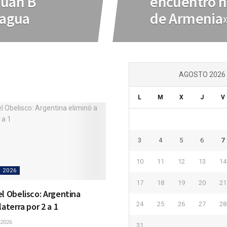
 Juan B
encuentro n
ragua
de Armenia» 
AGOSTO 2026
L
M
X
J
V
3
4
5
6
7
10
11
12
13
14
 2026
17
18
19
20
21
el Obelisco: Argentina
24
25
26
27
28
laterra por 2 a 1
 2026
31