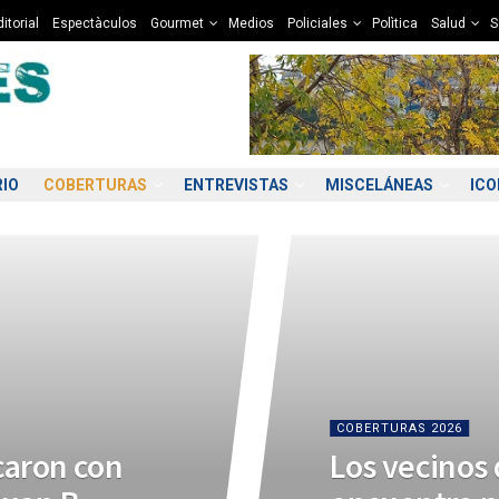
itorial
Espectàculos
Gourmet
Medios
Policiales
Polìtica
Salud
S
RIO
COBERTURAS
ENTREVISTAS
MISCELÁNEAS
IC
COBERTURAS 2026
caron con
Los vecinos