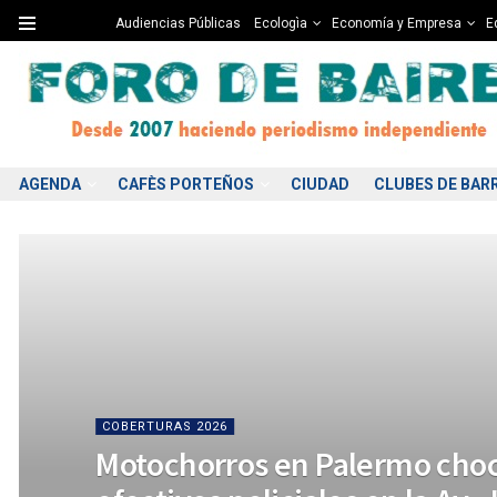
Audiencias Públicas
Ecologìa
Economía y Empresa
Ed
AGENDA
CAFÈS PORTEÑOS
CIUDAD
CLUBES DE BAR
COBERTURAS 2026
Motochorros en Palermo cho