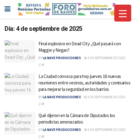
Día:
4 de septiembre de 2025
Final explosivo en Dead City: ¿Qué pasará con
Maggie y Negan?
BY
LA NAVE PRODUCCIONES
4 DE SEPTIEMBRE DE 2025
0
La Ciudad convoca para hoy jueves 16 nuevas
reuniones entre vecinos, autoridades y comisarios
para mejorar la seguridad en los barrios
BY
LA NAVE PRODUCCIONES
4 DE SEPTIEMBRE DE 2025
0
Qué dijeron en la Cámara de Diputados los
periodistas amenazados
BY
LA NAVE PRODUCCIONES
4 DE SEPTIEMBRE DE 2025
0