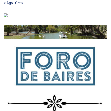
« Ago
Oct »