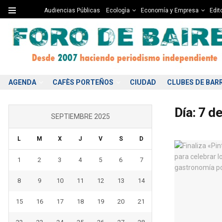
Audiencias Públicas
Ecologìa
Economía y Empresa
Edito
AGENDA
CAFÈS PORTEÑOS
CIUDAD
CLUBES DE BAR
Día:
7 d
SEPTIEMBRE 2025
L
M
X
J
V
S
D
1
2
3
4
5
6
7
8
9
10
11
12
13
14
15
16
17
18
19
20
21