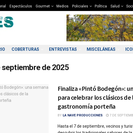
rial
Espectàculos
Gourmet
Medios
Policiales
Polìtica
Salud
Soc
RIO
COBERTURAS
ENTREVISTAS
MISCELÁNEAS
IC
e septiembre de 2025
Finaliza «Pintó Bodegón»: 
para celebrar los clásicos de 
gastronomía porteña
BY
LA NAVE PRODUCCIONES
7 DE SEPTIEMB
Hasta el 7 de septiembre, vecinos y turi
descubrir los tradicionales sabores de l