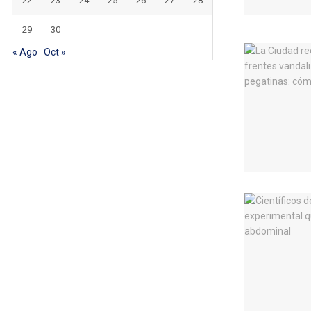
22
23
24
25
26
27
28
29
30
« Ago
Oct »