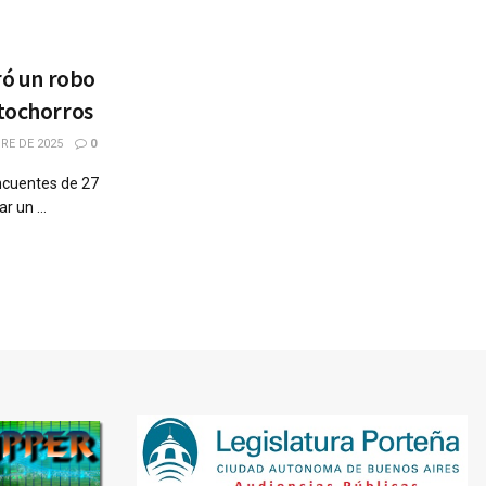
tró un robo
otochorros
RE DE 2025
0
incuentes de 27
 un ...