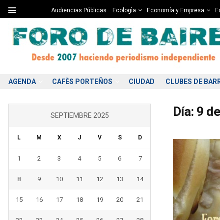
Audiencias Públicas
Ecologìa
Economía y Empresa
Ed
AGENDA
CAFÈS PORTEÑOS
CIUDAD
CLUBES DE BAR
Día:
9 d
SEPTIEMBRE 2025
L
M
X
J
V
S
D
1
2
3
4
5
6
7
8
9
10
11
12
13
14
15
16
17
18
19
20
21