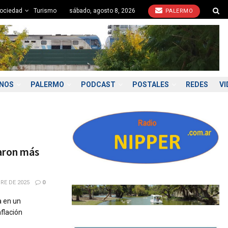
ociedad
Turismo
sábado, agosto 8, 2026
PALERMO
ONOS
PALERMO
PODCAST
POSTALES
REDES
VI
raron más
RE DE 2025
0
a en un
flación