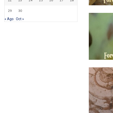
22
23
24
25
26
27
28
29
30
« Ago
Oct »