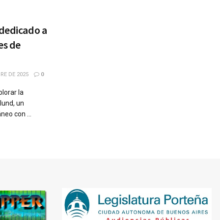
 dedicado a
es de
RE DE 2025
0
lorar la
lund, un
neo con ...