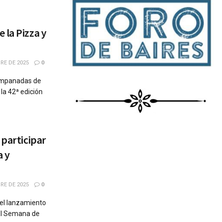
 la Pizza y
RE DE 2025
0
 Empanadas de
la 42ª edición
 participar
a y
RE DE 2025
0
 el lanzamiento
 XI Semana de