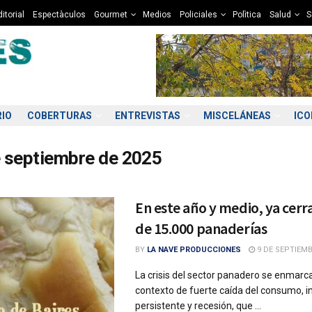
itorial
Espectàculos
Gourmet
Medios
Policiales
Polìtica
Salud
S
RIO
COBERTURAS
ENTREVISTAS
MISCELÁNEAS
IC
e septiembre de 2025
En este año y medio, ya cer
de 15.000 panaderías
BY
LA NAVE PRODUCCIONES
9 DE SEPTIEMB
La crisis del sector panadero se enmarc
contexto de fuerte caída del consumo, in
persistente y recesión, que ...