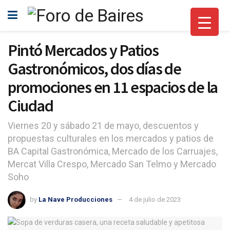
Pintó Mercados y Patios
Gastronómicos, dos días de
promociones en 11 espacios de la
Ciudad
Viernes 20 y sábado 21 de mayo, descuentos y
propuestas culturales en los mercados y patios de
BA Capital Gastronómica, Mercado de los Carruajes,
Mercat Villa Crespo, Mercado San Telmo y Mercado
Soho
by
La Nave Producciones
4 de julio de 2023