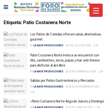
Etiqueta:
Patio Costanera Norte
Los Patios de Comidas ofrecen varias alternativas
gourmet
BY
LA NAVE PRODUCCIONES
3 DE JULIO DE 2025
0
Patio Costanera Norte invita a un encuentro con
ribs, sandwiches, tacos, papas y mac and cheese
para disfrutar al aire libre
BY
LA NAVE PRODUCCIONES
23 DE FEBRERO DE 2024
0
Salidas por Patios Gastronómicos y Mercados
BY
LA NAVE PRODUCCIONES
28 DE NOVIEMBRE DE 2022
0
«Patio Costanera Norte» llega de Jueves a Domingo
BY
LA NAVE PRODUCCIONES
29 DE JUNIO DE 2022
0