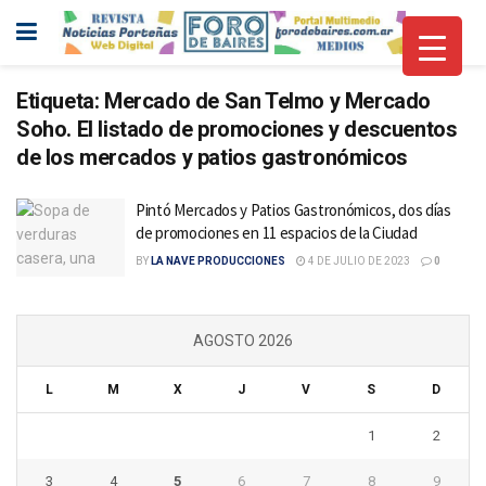
Etiqueta:
Mercado de San Telmo y Mercado
Soho. El listado de promociones y descuentos
de los mercados y patios gastronómicos
Pintó Mercados y Patios Gastronómicos, dos días
de promociones en 11 espacios de la Ciudad
BY
LA NAVE PRODUCCIONES
4 DE JULIO DE 2023
0
AGOSTO 2026
L
M
X
J
V
S
D
1
2
3
4
5
6
7
8
9