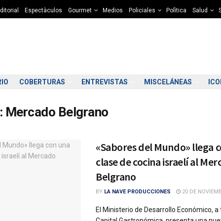
ditorial
Espectàculos
Gourmet
Medios
Policiales
Polìtica
Salud
RIO
COBERTURAS
ENTREVISTAS
MISCELÁNEAS
IC
:
Mercado Belgrano
«Sabores del Mundo» llega 
clase de cocina israelí al Me
Belgrano
BY
LA NAVE PRODUCCIONES
20 DE NOVIEMB
El Ministerio de Desarrollo Económico, a
Capital Gastronómica, presenta una nue