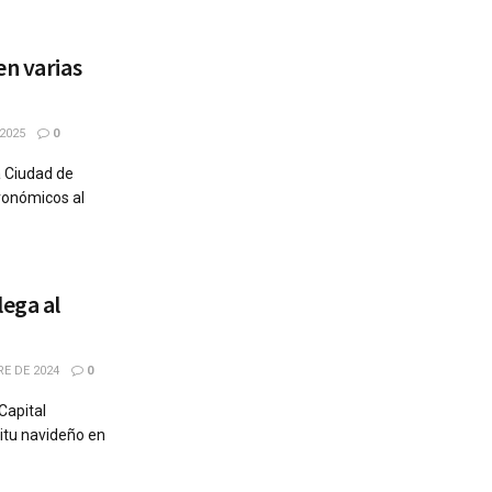
en varias
2025
0
a Ciudad de
ronómicos al
lega al
RE DE 2024
0
Capital
ritu navideño en