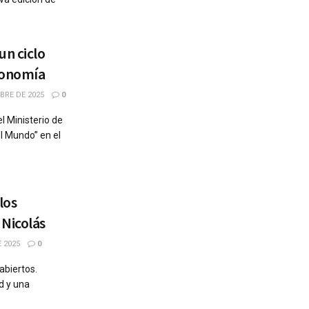
un ciclo
ronomía
BRE DE 2025
0
l Ministerio de
l Mundo” en el
los
 Nicolás
 2025
0
abiertos.
d y una