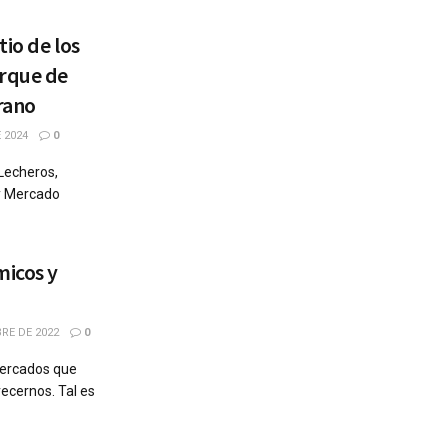
io de los
arque de
rano
 2024
0
 Lecheros,
 y Mercado
micos y
RE DE 2022
0
Mercados que
ecernos. Tal es