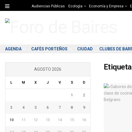
Audiencias Públicas
Ecologìa
Economía y Empresa
E
AGENDA
CAFÈS PORTEÑOS
CIUDAD
CLUBES DE BAR
Etiqueta
AGOSTO 2026
L
M
X
J
V
S
D
1
2
3
4
5
6
7
8
9
10
11
12
13
14
15
16