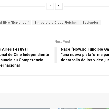
el libro "Esplendor"
Entrevista a Diego Fleisher
Esplendor
Next Post
 Aires Festival
Nace “Now.gg Fungible G
onal de Cine Independiente
“una nueva plataforma par
 anuncia su Competencia
desarrollo de los video j
nternacional