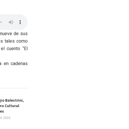
y nueve de sus
es tales como
el cuento “El
ia en cadenas
io Balestrini,
ro Cultural
res
E 2023