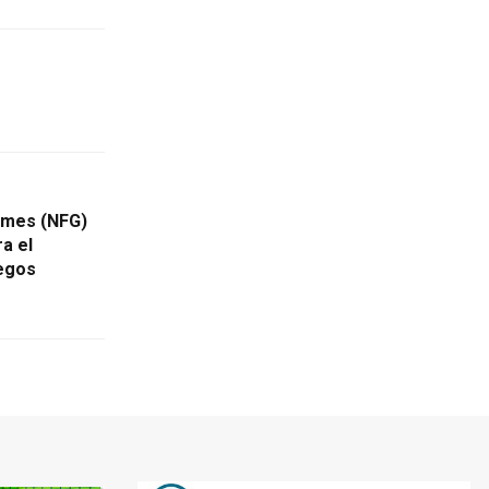
ames (NFG)
a el
uegos