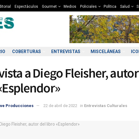
itorial
Espectàculos
Gourmet
Medios
Policiales
Polìtica
Salud
S
RIO
COBERTURAS
ENTREVISTAS
MISCELÁNEAS
IC
ista a Diego Fleisher, autor
 «Esplendor»
ve Producciones
22 de abril de 2022
in
Entrevistas Culturales
1:00
12:00
13:00
14:00
15:00
16:00
17:00
18
9°C
10°C
11°C
12°C
12°C
12°C
12°C
1