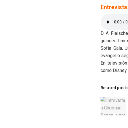
Entrevista
D. A. Fleisch
guiones han 
Sofía Gala, 
evangelio se
En televisió
como Disney y
Related post