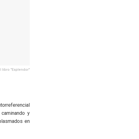
l libro "Esplendor"
torreferencial
 caminando y
plasmados en