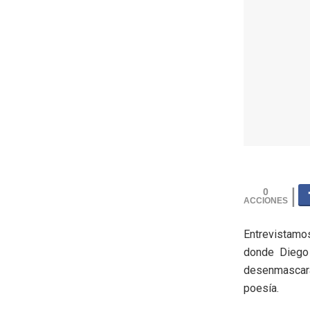
0
Entrevistam
donde Diego 
desenmascara
poesía.