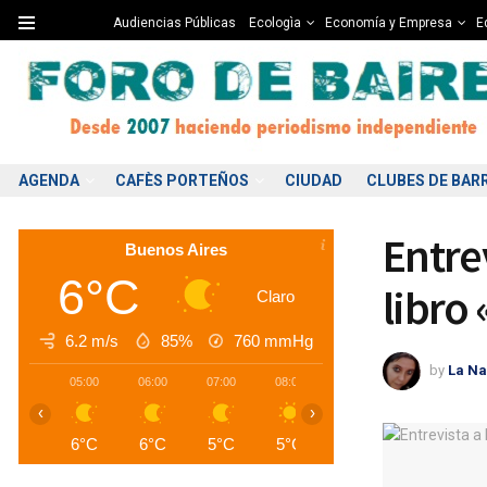
Audiencias Públicas
Ecologìa
Economía y Empresa
Ed
AGENDA
CAFÈS PORTEÑOS
CIUDAD
CLUBES DE BAR
Entrev
Buenos Aires
6°C
libro
Claro
6.2 m/s
85%
760
mmHg
by
La Na
05:00
06:00
07:00
08:00
09:00
10:00
1
‹
›
6°C
6°C
5°C
5°C
6°C
7°C