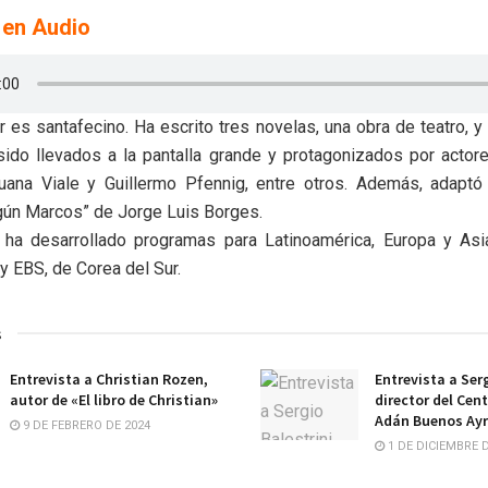
 en Audio
er es santafecino. Ha escrito tres novelas, una obra de teatro, 
sido llevados a la pantalla grande y protagonizados por actor
Juana Viale y Guillermo Pfennig, entre otros. Además, adaptó 
gún Marcos” de Jorge Luis Borges.
n ha desarrollado programas para Latinoamérica, Europa y As
 EBS, de Corea del Sur.
s
Entrevista a Christian Rozen,
Entrevista a Serg
autor de «El libro de Christian»
director del Cent
Adán Buenos Ay
9 DE FEBRERO DE 2024
1 DE DICIEMBRE D