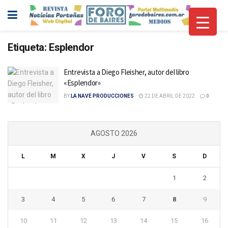
Etiqueta:
Esplendor
Entrevista a Diego Fleisher, autor del libro
«Esplendor»
BY
LA NAVE PRODUCCIONES
22 DE ABRIL DE 2022
0
AGOSTO 2026
L
M
X
J
V
S
D
1
2
3
4
5
6
7
8
9
10
11
12
13
14
15
16