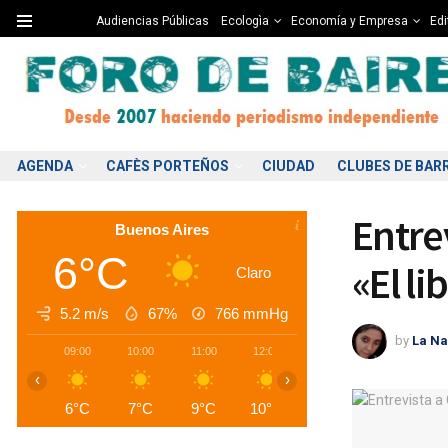
Audiencias Públicas
Ecologìa
Economía y Empresa
Edi
AGENDA
CAFÈS PORTEÑOS
CIUDAD
CLUBES DE BAR
Entre
Buenos Aires
6°C
«El li
Claro
5.2 m/s
67%
766
mmHg
by
La Na
09:00
10:00
11:00
12:00
13:00
14:00
1
‹
›
6°C
7°C
9°C
10°C
12°C
13°C
1