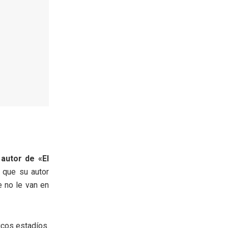
 autor de «El
 que su autor
e no le van en
icos estadíos.