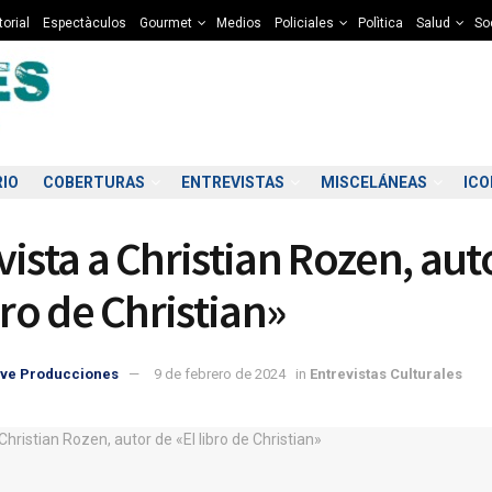
torial
Espectàculos
Gourmet
Medios
Policiales
Polìtica
Salud
So
RIO
COBERTURAS
ENTREVISTAS
MISCELÁNEAS
IC
vista a Christian Rozen, aut
bro de Christian»
ve Producciones
9 de febrero de 2024
in
Entrevistas Culturales
5:00
16:00
17:00
18:00
19:00
20:00
21:00
22
3°C
13°C
12°C
12°C
10°C
10°C
9°C
8