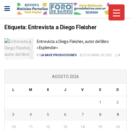
Etiqueta:
Entrevista a Diego Fleisher
Entrevista a Diego Fleisher, autor del libro
«Esplendor»
BY
LA NAVE PRODUCCIONES
22 DE ABRIL DE 2022
0
AGOSTO 2026
L
M
X
J
V
S
D
1
2
3
4
5
6
7
8
9
10
11
12
13
14
15
16