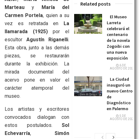
Related posts
Marteau
y
María del
Carmen Portela
, quien a su
El Museo
Larreta
vez es retratada en
La
celebrará el
llamarada (1925)
por el
centenario
escultor
Agustín Riganelli
.
de la novela
Zogoibi con
Esta obra, junto a las demás
una nueva
piezas, se restaurarán
exposición
durante la exhibición. La
6 DE
AGOSTO DE 2026
mirada documental del
La Ciudad
acervo pone en valor el
inauguró un
carácter atemporal del
nuevo Centro
museo.
de
Diagnóstico
en Palermo
Los artistas y escritores
convocados dialogan con
5 DE
AGOSTO DE 2026
estos postulados.
Sol
Echevarría
,
Simón