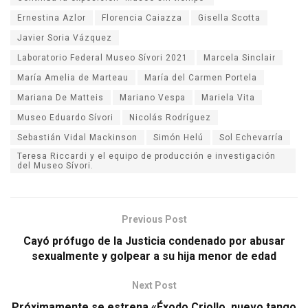
Ernestina Azlor
Florencia Caiazza
Gisella Scotta
Javier Soria Vázquez
Laboratorio Federal Museo Sívori 2021
Marcela Sinclair
María Amelia de Marteau
María del Carmen Portela
Mariana De Matteis
Mariano Vespa
Mariela Vita
Museo Eduardo Sívori
Nicolás Rodríguez
Sebastián Vidal Mackinson
Simón Helú
Sol Echevarría
Teresa Riccardi y el equipo de producción e investigación
del Museo Sívori.
Previous Post
Cayó prófugo de la Justicia condenado por abusar
sexualmente y golpear a su hija menor de edad
Next Post
Próximamente se estrena «Éxodo Criollo, nuevo tango