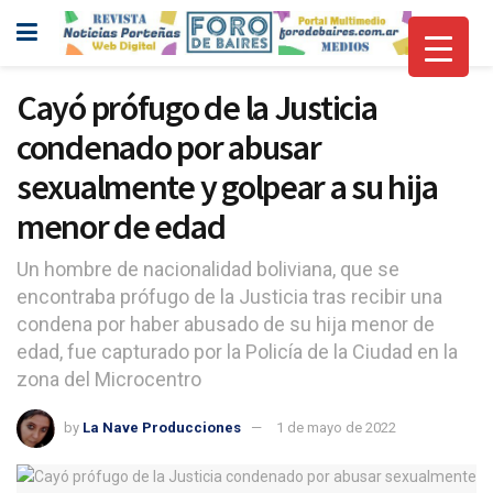
Cayó prófugo de la Justicia
condenado por abusar
sexualmente y golpear a su hija
menor de edad
Un hombre de nacionalidad boliviana, que se
encontraba prófugo de la Justicia tras recibir una
condena por haber abusado de su hija menor de
edad, fue capturado por la Policía de la Ciudad en la
zona del Microcentro
by
La Nave Producciones
1 de mayo de 2022