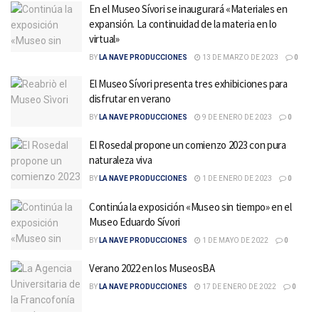
En el Museo Sívori se inaugurará «Materiales en
expansión. La continuidad de la materia en lo
virtual»
BY
LA NAVE PRODUCCIONES
13 DE MARZO DE 2023
0
El Museo Sívori presenta tres exhibiciones para
disfrutar en verano
BY
LA NAVE PRODUCCIONES
9 DE ENERO DE 2023
0
El Rosedal propone un comienzo 2023 con pura
naturaleza viva
BY
LA NAVE PRODUCCIONES
1 DE ENERO DE 2023
0
Continúa la exposición «Museo sin tiempo» en el
Museo Eduardo Sívori
BY
LA NAVE PRODUCCIONES
1 DE MAYO DE 2022
0
Verano 2022 en los MuseosBA
BY
LA NAVE PRODUCCIONES
17 DE ENERO DE 2022
0