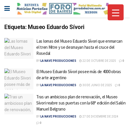
Etiqueta:
Museo Eduardo Sívori
Las lomas del Museo Eduardo Sívori que enmarcan
el tren Mitre y se desmayan hasta el cruce del
Rosedal
BY
LA NAVE PRODUCCIONES
22 DE OCTUBRE DE 2025
0
El Museo Eduardo Sívori posee más de 4000 obras
de arte argentino
BY
LA NAVE PRODUCCIONES
30 DE JUNIO DE 2025
0
Tras un ambicioso plan de renovación, el Museo
Sívori reabre sus puertas con la 68ª edición del Salón
Manuel Belgrano
BY
LA NAVE PRODUCCIONES
27 DE DICIEMBRE DE 2024
0