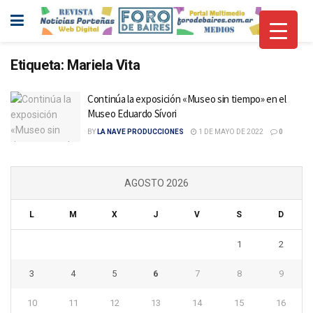
Etiqueta:
Mariela Vita
Continúa la exposición «Museo sin tiempo» en el
Museo Eduardo Sívori
BY
LA NAVE PRODUCCIONES
1 DE MAYO DE 2022
0
AGOSTO 2026
L
M
X
J
V
S
D
1
2
3
4
5
6
7
8
9
10
11
12
13
14
15
16