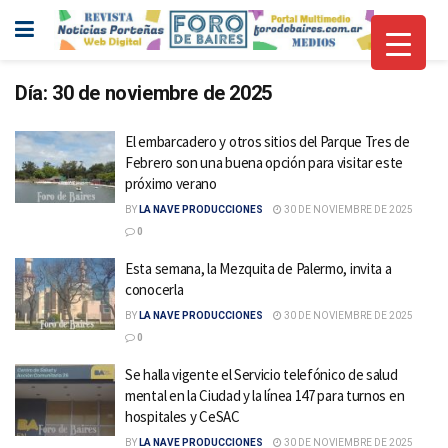
Día:
30 de noviembre de 2025
El embarcadero y otros sitios del Parque Tres de
Febrero son una buena opción para visitar este
próximo verano
BY
LA NAVE PRODUCCIONES
30 DE NOVIEMBRE DE 2025
0
Esta semana, la Mezquita de Palermo, invita a
conocerla
BY
LA NAVE PRODUCCIONES
30 DE NOVIEMBRE DE 2025
0
Se halla vigente el Servicio telefónico de salud
mental en la Ciudad y la línea 147 para turnos en
hospitales y CeSAC
BY
LA NAVE PRODUCCIONES
30 DE NOVIEMBRE DE 2025