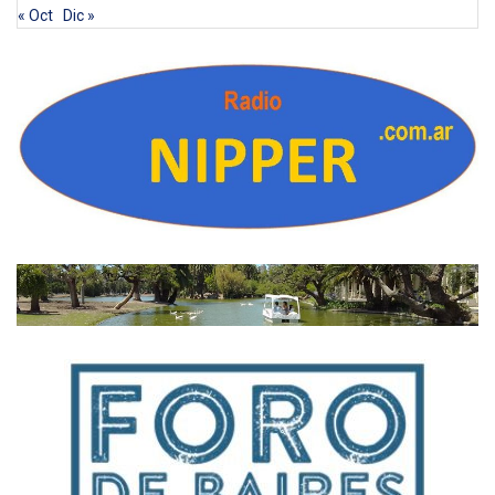
« Oct
Dic »