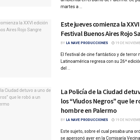
martes a ...
Este jueves comienza la XXVI 
Festival Buenos Aires Rojo S
BY
LA NAVE PRODUCCIONES
19 DE NOVIEMB
El festival de cine fantástico y de terro
Latinoamérica regresa con su 26ª edició
del ...
La Policía de la Ciudad detu
los “Viudos Negros” que le r
hombre en Palermo
BY
LA NAVE PRODUCCIONES
19 DE NOVIEMB
Este sujeto, sobre el cual pesaba una or
se apersonó ayer en la Comisaría Vecinal 