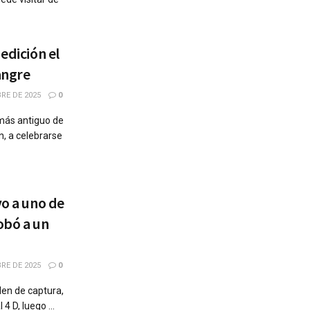
edición el
angre
RE DE 2025
0
r más antiguo de
n, a celebrarse
vo a uno de
obó a un
RE DE 2025
0
den de captura,
4 D, luego ...