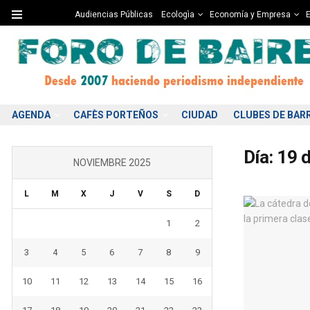
Audiencias Públicas
Ecologìa
Economía y Empresa
E
AGENDA
CAFÈS PORTEÑOS
CIUDAD
CLUBES DE BAR
Día:
19 
NOVIEMBRE 2025
L
M
X
J
V
S
D
1
2
3
4
5
6
7
8
9
10
11
12
13
14
15
16