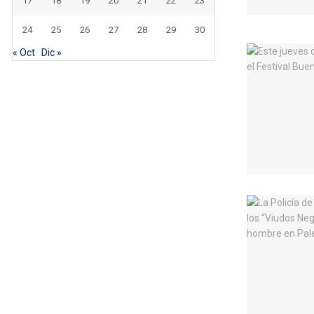
17
18
19
20
21
22
23
24
25
26
27
28
29
30
« Oct
Dic »