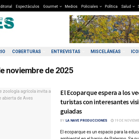
ditorial
Espectàculos
Gourmet
Medios
Policiales
Polìtica
Salud
RIO
COBERTURAS
ENTREVISTAS
MISCELÁNEAS
IC
de noviembre de 2025
El Ecoparque espera a los ve
turistas con interesantes vis
guiadas
BY
LA NAVE PRODUCCIONES
19 DE NOVIEMB
El ecoparque es un espacio para la educ
ambiental en el barrio de Palermo. Se pu