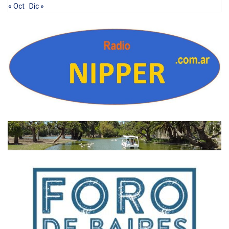
« Oct
Dic »