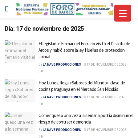
Día:
17 de noviembre de 2025
El legislador Emmanuel Ferrario visitó el Distrito de
Arcos y habló sobre la ley Huellas de protección
animal
BY
LA NAVE PRODUCCIONES
17 DE NOVIEMBRE DE 2025
0
Hoy Lunes, llega «Sabores del Mundo»: clase de
cocina paraguaya en el Mercado San Nicolás
BY
LA NAVE PRODUCCIONES
17 DE NOVIEMBRE DE 2025
0
Comer queso una vez a la semana podría disminuir el
riesgo de contraer demencia
BY
LA NAVE PRODUCCIONES
17 DE NOVIEMBRE DE 2025
0