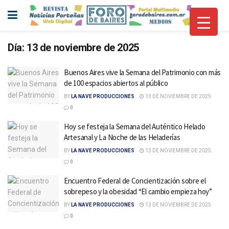
Día:
13 de noviembre de 2025
Buenos Aires vive la Semana del Patrimonio con más
de 100 espacios abiertos al público
BY
LA NAVE PRODUCCIONES
13 DE NOVIEMBRE DE 2025
0
Hoy se festeja la Semana del Auténtico Helado
Artesanal y La Noche de las Heladerías
BY
LA NAVE PRODUCCIONES
13 DE NOVIEMBRE DE 2025
0
Encuentro Federal de Concientización sobre el
sobrepeso y la obesidad “El cambio empieza hoy”
BY
LA NAVE PRODUCCIONES
13 DE NOVIEMBRE DE 2025
0