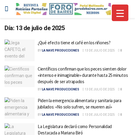
Día:
13 de julio de 2025
¿Qué efecto tiene el café en los riñones?
BY
LA NAVE PRODUCCIONES
13 DE JULIO DE 2025
0
Científicos confirman que los peces sienten dolor
«intenso e inimaginable» durante hasta 25 minutos
después de ser atrapados
BY
LA NAVE PRODUCCIONES
13 DE JULIO DE 2025
0
Piden la emergencia alimentaria y sanitaria para
jubilados: «No solo sufren, se mueren así»
BY
LA NAVE PRODUCCIONES
13 DE JULIO DE 2025
0
La Legislatura declaró como Personalidad
Destacada a Mariana Biró