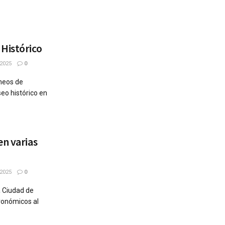
Histórico
2025
0
áneos de
eo histórico en
en varias
2025
0
a Ciudad de
ronómicos al