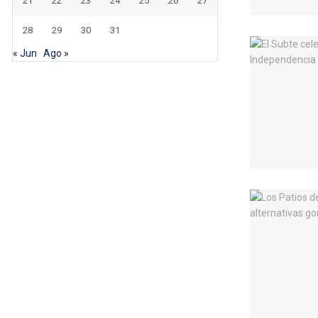
21
22
23
24
25
26
27
28
29
30
31
« Jun
Ago »