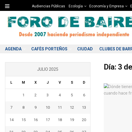
Audiencias Públicas
Ecologìa
Economía y Empresa
E
AGENDA
CAFÈS PORTEÑOS
CIUDAD
CLUBES DE BAR
Día:
3 de
JULIO 2025
L
M
X
J
V
S
D
1
2
3
4
5
6
7
8
9
10
11
12
13
14
15
16
17
18
19
20