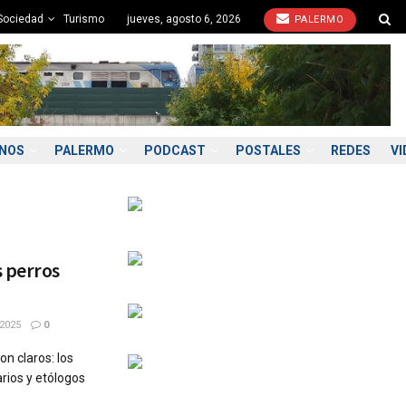
Sociedad
Turismo
jueves, agosto 6, 2026
PALERMO
ONOS
PALERMO
PODCAST
POSTALES
REDES
VI
s perros
2025
0
son claros: los
rios y etólogos