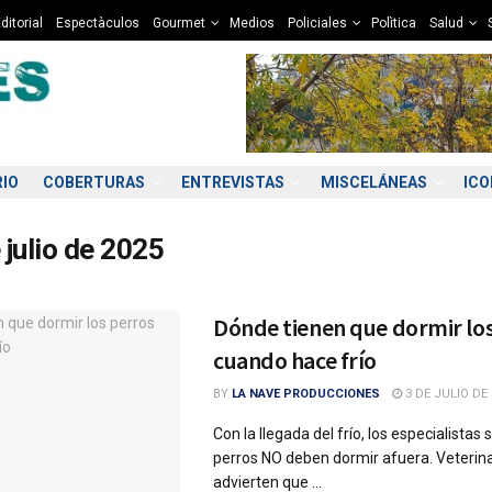
ditorial
Espectàculos
Gourmet
Medios
Policiales
Polìtica
Salud
RIO
COBERTURAS
ENTREVISTAS
MISCELÁNEAS
IC
 julio de 2025
Dónde tienen que dormir lo
cuando hace frío
BY
LA NAVE PRODUCCIONES
3 DE JULIO DE 
Con la llegada del frío, los especialistas 
perros NO deben dormir afuera. Veterina
advierten que ...