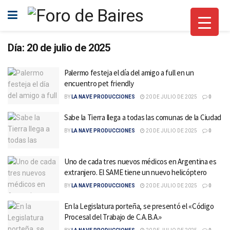
Día:
20 de julio de 2025
Palermo festeja el día del amigo a full en un
encuentro pet friendly
BY
LA NAVE PRODUCCIONES
20 DE JULIO DE 2025
0
Sabe la Tierra llega a todas las comunas de la Ciudad
BY
LA NAVE PRODUCCIONES
20 DE JULIO DE 2025
0
Uno de cada tres nuevos médicos en Argentina es
extranjero. El SAME tiene un nuevo helicóptero
BY
LA NAVE PRODUCCIONES
20 DE JULIO DE 2025
0
En la Legislatura porteña, se presentó el «Código
Procesal del Trabajo de C.A.B.A.»