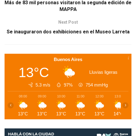
Más de 83 mil personas visitaron la segunda edición de
MAPPA
Next Post
Se inauguraron dos exhibiciones en el Museo Larreta
Buenos Aires
13°C
Lluvias ligeras
5.3 m/s
97%
754
mmHg
08:00
09:00
10:00
11:00
12:00
13:00
1
‹
›
13°C
13°C
13°C
13°C
13°C
14°C
1