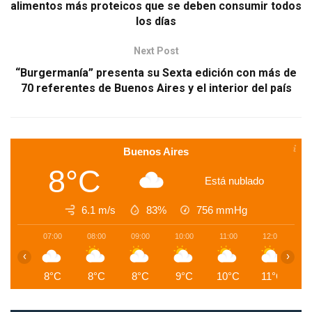
alimentos más proteicos que se deben consumir todos
los días
Next Post
“Burgermanía” presenta su Sexta edición con más de
70 referentes de Buenos Aires y el interior del país
Buenos Aires
8°C
Está nublado
6.1 m/s
83%
756
mmHg
07:00
08:00
09:00
10:00
11:00
12:00
1
‹
›
8°C
8°C
8°C
9°C
10°C
11°C
1