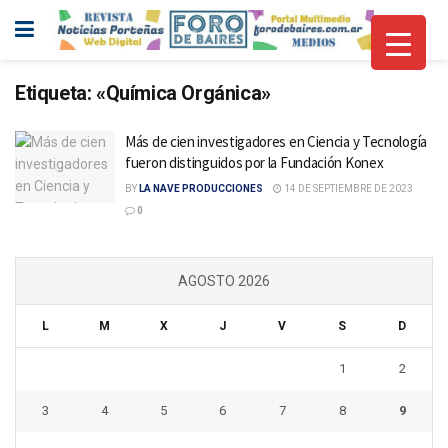
Etiqueta:
«Química Orgánica»
Más de cien investigadores en Ciencia y Tecnología
fueron distinguidos por la Fundación Konex
BY
LA NAVE PRODUCCIONES
14 DE SEPTIEMBRE DE 2023
0
AGOSTO 2026
L
M
X
J
V
S
D
1
2
3
4
5
6
7
8
9