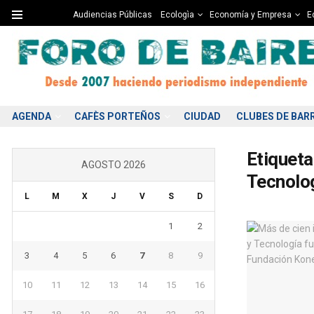
Audiencias Públicas
Ecologìa
Economía y Empresa
Ed
AGENDA
CAFÈS PORTEÑOS
CIUDAD
CLUBES DE BAR
Etiqueta
AGOSTO 2026
Tecnolog
L
M
X
J
V
S
D
1
2
3
4
5
6
7
8
9
10
11
12
13
14
15
16