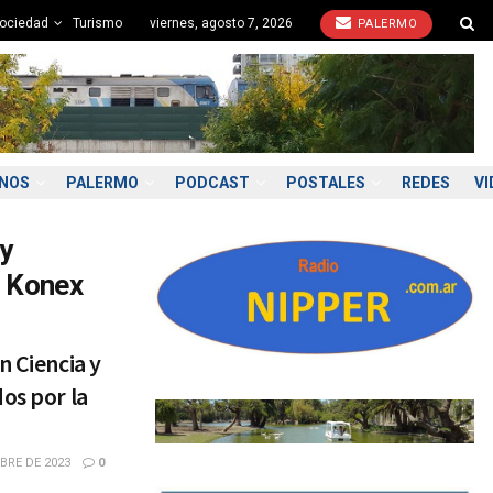
ociedad
Turismo
viernes, agosto 7, 2026
PALERMO
ONOS
PALERMO
PODCAST
POSTALES
REDES
VI
 y
n Konex
n Ciencia y
os por la
BRE DE 2023
0