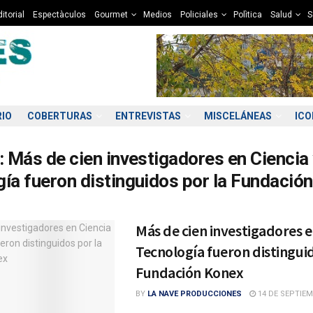
itorial
Espectàculos
Gourmet
Medios
Policiales
Polìtica
Salud
S
RIO
COBERTURAS
ENTREVISTAS
MISCELÁNEAS
IC
:
Más de cien investigadores en Ciencia
ía fueron distinguidos por la Fundació
Más de cien investigadores e
Tecnología fueron distinguid
Fundación Konex
BY
LA NAVE PRODUCCIONES
14 DE SEPTIEM