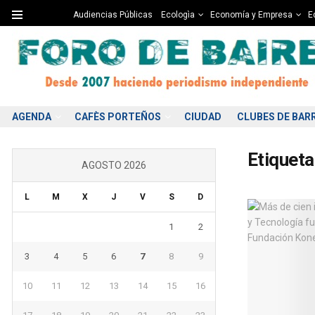
Audiencias Públicas
Ecologìa
Economía y Empresa
Ed
AGENDA
CAFÈS PORTEÑOS
CIUDAD
CLUBES DE BAR
Etiqueta
AGOSTO 2026
L
M
X
J
V
S
D
1
2
3
4
5
6
7
8
9
10
11
12
13
14
15
16