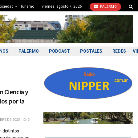
ociedad
Turismo
viernes, agosto 7, 2026
PALERMO
ONOS
PALERMO
PODCAST
POSTALES
REDES
VI
n Ciencia y
os por la
BRE DE 2023
0
 distintos
ron distinguidos