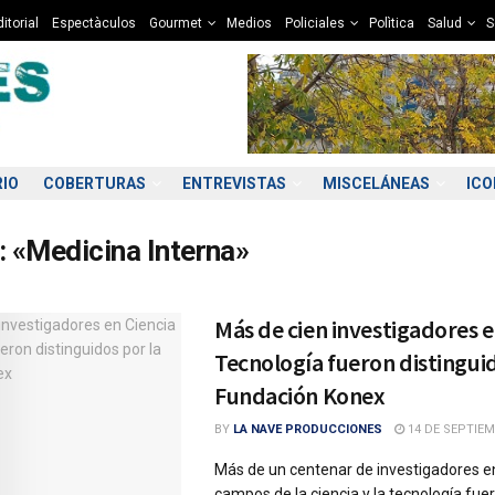
itorial
Espectàculos
Gourmet
Medios
Policiales
Polìtica
Salud
S
RIO
COBERTURAS
ENTREVISTAS
MISCELÁNEAS
IC
:
«Medicina Interna»
Más de cien investigadores e
Tecnología fueron distinguid
Fundación Konex
BY
LA NAVE PRODUCCIONES
14 DE SEPTIEM
Más de un centenar de investigadores en
campos de la ciencia y la tecnología fue