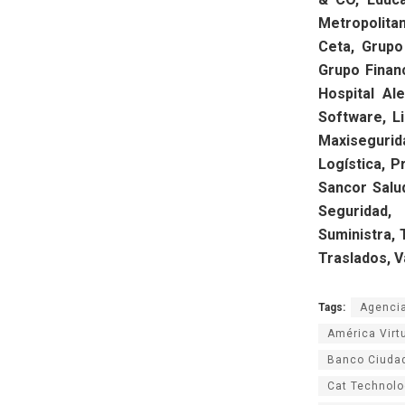
Metropolita
Ceta, Grupo
Grupo Finan
Hospital Al
Software, L
Maxisegurid
Logística, P
Sancor Salud
Seguridad, 
Suministra, 
Traslados, 
Tags:
Agenci
América Virt
Banco Ciuda
Cat Technolo