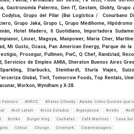
na, Gastronomía Palermo, Gen IT, Gestam, Globty, Grupo 
 Codylsa, Grupo del Pilar (Bai Logística / Conurbano Dis
ciero, Grupo Jaka, Grupo L, Grupo Medihome, Hipódromo
emán, Hotel Madero, Il Quotidiano, Importadora Sudamer
impianor, Linser, Magoya, Manpower, Maria Cher, Martíne
ad, Mi Gusto, Ocasa, Pan American Energy, Parque de la 
restigio, Prosegur, Pullmen, PwC, Q Chef, Randstad, Reco
, Servicios de Empleo AMIA, Sheraton Buenos Aires Greenv
Sparkling, Starbucks, Steinhardt, Sturla Viajes, Suiz
Terceriza Global, Tivit, Tomorrow Foods, Top Rentals, Unel
Vacunar, Workon, Wyndham y X-28.
a Palmero
AHRCC
Altatex (Cheeky - Awada- Cómo Quieres que t
ual
Arch Latam
Arcos Dorados
Argenpesos
Arredo
Axof
d
Brinks
Burger King
Cachafaz
Cafè Martìnez
Casa Sur
gies
Celsur
Chungo
Cinemark
Cleanmanagers