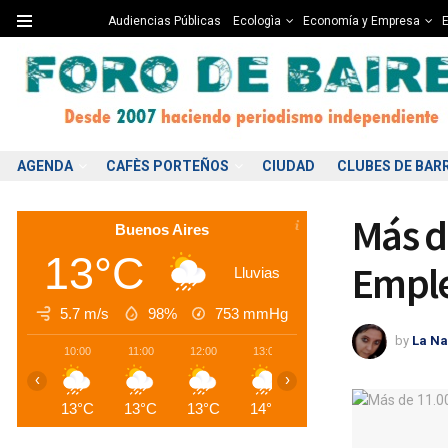
Audiencias Públicas
Ecologìa
Economía y Empresa
E
AGENDA
CAFÈS PORTEÑOS
CIUDAD
CLUBES DE BAR
Más d
Buenos Aires
13°C
Emple
Lluvias
5.7 m/s
98%
753
mmHg
by
La Na
10:00
11:00
12:00
13:00
14:00
15:00
1
‹
›
13°C
13°C
13°C
14°C
13°C
13°C
1