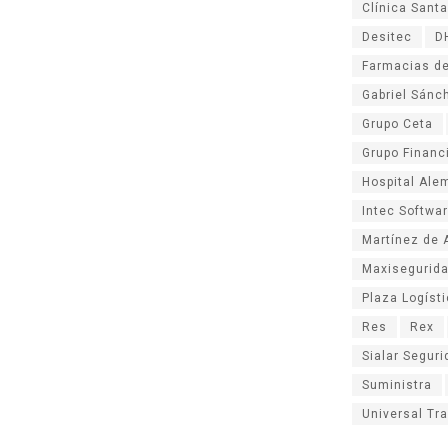
Clínica Santa
Desitec
D
Farmacias de
Gabriel Sánc
Grupo Ceta
Grupo Financ
Hospital Ale
Intec Softwa
Martínez de 
Maxisegurid
Plaza Logíst
Res
Rex
Sialar Segur
Suministra
Universal Tr