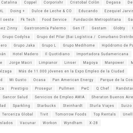
 Catalina
Coppel
Corporixhr
Cristobal Colòn
Degasa
De
HL
Doing +
Dulce de Leche & CO
Educando
Ezequiel Jarvi
l oeste
Fk Tech
Food Service
Fundación Metropolitana
Ga
hez Zinny
Gastronomía Palermo
Gen IT
Gestam
Globty
Grupo Codylsa
Grupo del Pilar (Bai Logística / Conurbano Distri
iero
Grupo Jaka
Grupo L
Grupo Medihome
Hipódromo de P
mán
Hotel Madero
Il Quotidiano
Importadora Sudamericana
re
Jorge Macri
Limpianor
Linser
Magoya
Manpower
M
Alzaga
Más de 11.000 jóvenes en la Expo Empleo de la Ciudad
ad
Mi Gusto
Ocasa
Pan American Energy
Parque de la Cos
ica
Prestigio
Prosegur
Pullmen
PwC
Q Chef
Randsta
Sancor Salud
Servicios de Empleo AMIA
Sheraton Buenos Aire
idad
Sparkling
Starbucks
Steinhardt
Sturla Viajes
Suizo
Terceriza Global
Tivit
Tomorrow Foods
Top Rentals
Unel
aslados
Vacunar
Workon
Wyndham
X-28