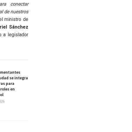
ra conectar
al de nuestros
 el ministro de
riel Sánchez
o a legislador
limentantes
udad se integra
ras para
troles en
ol
026