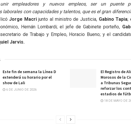
unir empleadores y nuevos empleos, ser un puente pa
 laborales con capacidades y talentos, que es el gran diferenci
plicó
Jorge Macri
junto al ministro de Justicia,
Gabino Tapia
;
conómico, Hernán Lombardi; el jefe de Gabinete porteño,
Gab
bsecretario de Trabajo y Empleo, Horacio Bueno; y el candidat
uiel Jarvis.
s
Este fin de semana la Línea D
El Registro de A
extenderá su horario por el
Morosos de la Ci
show de Lali
a Tribunas Segu
reforzar los con
6 DE JUNIO DE 2026
estadios de fútb
18 DE MAYO DE 2