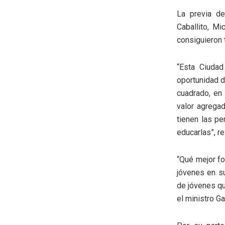
La previa d
Caballito, M
consiguieron t
“Esta Ciudad
oportunidad d
cuadrado, en
valor agrega
tienen las pe
educarlas”, r
“Qué mejor fo
jóvenes en su
de jóvenes qu
el ministro Ga