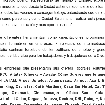
, Horacio Bueno, subsecretario de Trabajo y Empleo, expres
n importante, que desde la Ciudad estamos acompañando a los e
 a todos los vecinos a conseguir trabajo, entendiendo que es a 
 como personas y como Ciudad. Es un honor realizar esta jorna
ar en mayor inclusión y más oportunidades”.
 diferentes herramientas, como capacitaciones, programas
cticas formativas en empresas, y servicios de intermediació
teño continúa fortaleciendo las políticas de empleo y ge
ciones laborales para los trabajadores y trabajadoras de la Ciud
as empresas que presentaron sus ofertas laborales estuvi
RCC, Altatex (Cheeky – Awada- Cómo Quieres que te quie
CH LATAM, Arcos Dorados, Argenpesos, Arredo, Axoft, B
ger King, Cachafaz, Café Martínez, Casa Sur Hotel, Cat T
ungo, Cinemark, Cleanmanagers, Clínica Santa Catali
Cristóbal Colón, Degasa, Deheza, Desitec, DHL, Doing +, D
ndo, Faena, Farmacias del oeste, Fk tech, Food Servic