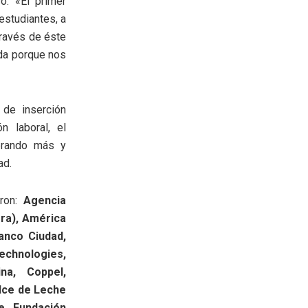
ó: «El primer
studiantes, a
través de éste
da porque nos
 de inserción
n laboral, el
nerando más y
ad.
eron:
Agencia
ra), América
anco Ciudad,
echnologies,
na, Coppel,
ulce de Leche
e, Fundación