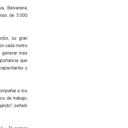
, Balvanera,
 más de 3.000
edor, su gran
 en cada metro
a generar más
portancia que
capacitarlas y
compañar a los
os de trabajo,
jando”, señaló