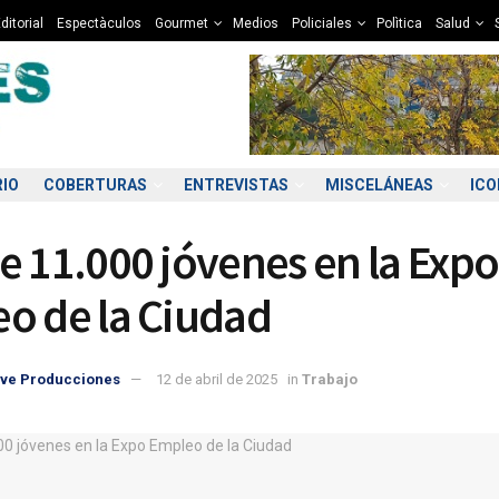
ditorial
Espectàculos
Gourmet
Medios
Policiales
Polìtica
Salud
RIO
COBERTURAS
ENTREVISTAS
MISCELÁNEAS
IC
e 11.000 jóvenes en la Expo
o de la Ciudad
ve Producciones
12 de abril de 2025
in
Trabajo
6:00
17:00
18:00
19:00
20:00
21:00
22:00
23
4°C
13°C
12°C
10°C
10°C
9°C
9°C
8