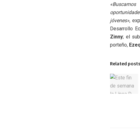
«Buscamos 
oportunidades
jóvenes»
, ex
Desarrollo E
Zinny
; el su
porteño,
Ezeq
Related post