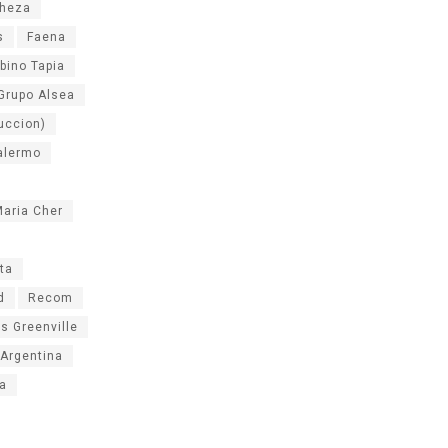
heza
s
Faena
bino Tapia
Grupo Alsea
buccion)
alermo
aria Cher
ta
d
Recom
s Greenville
 Argentina
la