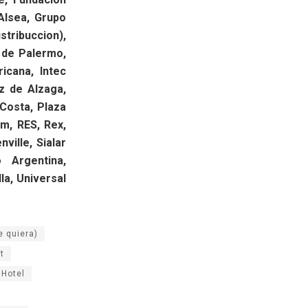
Alsea, Grupo
tribuccion),
 de Palermo,
icana, Intec
z de Alzaga,
Costa, Plaza
m, RES, Rex,
ille, Sialar
o Argentina,
la, Universal
e quiera)
t
 Hotel