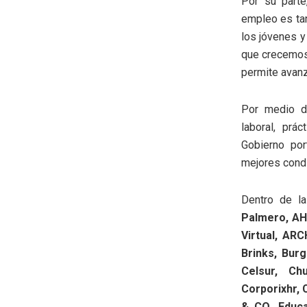
Por su parte
empleo es ta
los jóvenes y
que crecemos
permite avanz
Por medio de
laboral, prá
Gobierno por
mejores condi
Dentro de l
Palmero, AH
Virtual, AR
Brinks, Bur
Celsur, Ch
Corporixhr, 
& CO, Educa