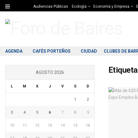
Audiencias Públicas
Ecologìa
Economía y Empresa
E
AGENDA
CAFÈS PORTEÑOS
CIUDAD
CLUBES DE BAR
Etiqueta
AGOSTO 2026
L
M
X
J
V
S
D
1
2
3
4
5
6
7
8
9
10
11
12
13
14
15
16