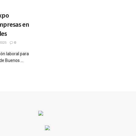
Expo
mpresas en
les
2025
0
ón laboral para
de Buenos ...