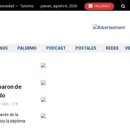
Sociedad
Turismo
jueves, agosto 6, 2026
PALERMO
ONOS
PALERMO
PODCAST
POSTALES
REDES
VI
paron de
do
 2025
0
ravés de la
hoy la séptima