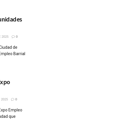
unidades
 2025
0
 Ciudad de
Empleo Barrial
Expo
 2025
0
 Expo Empleo
iudad que