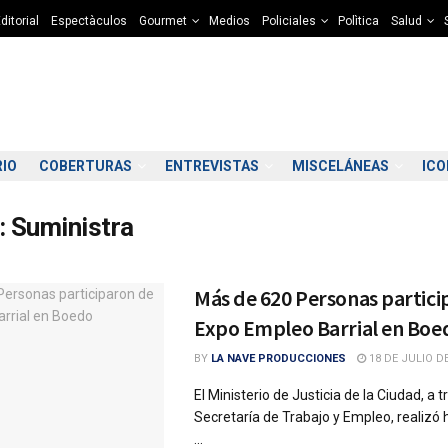
ditorial
Espectàculos
Gourmet
Medios
Policiales
Polìtica
Salud
RIO
COBERTURAS
ENTREVISTAS
MISCELÁNEAS
IC
:
Suministra
Más de 620 Personas partici
Expo Empleo Barrial en Boe
BY
LA NAVE PRODUCCIONES
18 DE JULIO DE
El Ministerio de Justicia de la Ciudad, a t
Secretaría de Trabajo y Empleo, realizó 
...