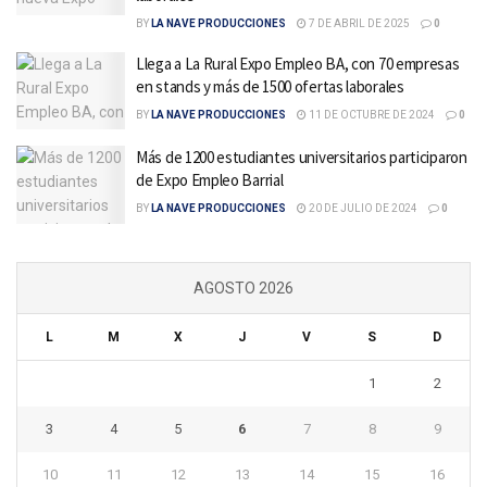
BY
LA NAVE PRODUCCIONES
7 DE ABRIL DE 2025
0
Llega a La Rural Expo Empleo BA, con 70 empresas
en stands y más de 1500 ofertas laborales
BY
LA NAVE PRODUCCIONES
11 DE OCTUBRE DE 2024
0
Más de 1200 estudiantes universitarios participaron
de Expo Empleo Barrial
BY
LA NAVE PRODUCCIONES
20 DE JULIO DE 2024
0
AGOSTO 2026
L
M
X
J
V
S
D
1
2
3
4
5
6
7
8
9
10
11
12
13
14
15
16