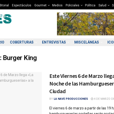
itorial
Espectàculos
Gourmet
Medios
Policiales
Polìtica
Salud
S
RIO
COBERTURAS
ENTREVISTAS
MISCELÁNEAS
IC
:
Burger King
Este Viernes 6 de Marzo lleg
Noche de las Hamburgueserí
Ciudad
BY
LA NAVE PRODUCCIONES
4 DE MARZO DE
El viernes 6 de marzo a partir de las 19 h,
hamburgueserías porteñas serán protag