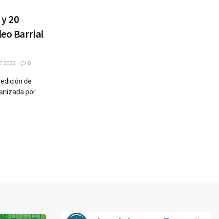
 y 20
eo Barrial
E 2022
0
 edición de
ganizada por