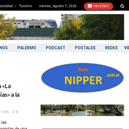
ociedad
Turismo
viernes, agosto 7, 2026
PALERMO
ONOS
PALERMO
PODCAST
POSTALES
REDES
VI
a «La
as» a la
 2026
0
 las
onistas de una