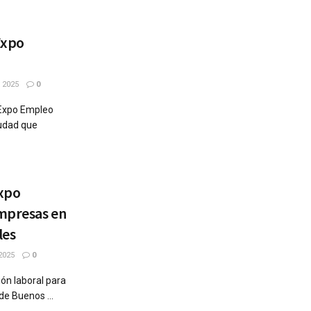
Expo
 2025
0
 Expo Empleo
iudad que
Expo
mpresas en
les
2025
0
ón laboral para
de Buenos ...