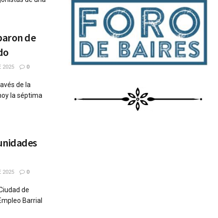
paron de
do
 2025
0
ravés de la
hoy la séptima
unidades
 2025
0
 Ciudad de
Empleo Barrial