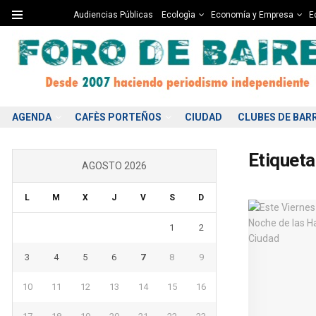
Audiencias Públicas
Ecologìa
Economía y Empresa
Ed
AGENDA
CAFÈS PORTEÑOS
CIUDAD
CLUBES DE BAR
Etiqueta
AGOSTO 2026
L
M
X
J
V
S
D
1
2
3
4
5
6
7
8
9
10
11
12
13
14
15
16