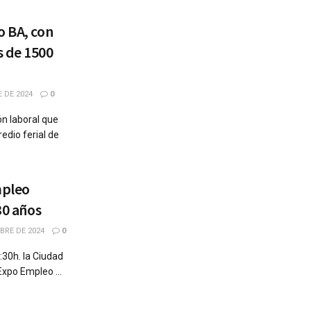
o BA, con
s de 1500
 DE 2024
0
ón laboral que
redio ferial de
mpleo
30 años
BRE DE 2024
0
:30h. la Ciudad
Expo Empleo ...