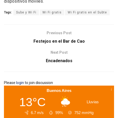
dispositivos móviles.
Tags:
Sube y Wi Fi
Wi Fi gratis
Wi Fi gratis en el Subte
Previous Post
Festejos en el Bar de Cao
Next Post
Encadenados
Please
login
to join discussion
Buenos Aires
13°C
Lluvias
6.7 m/s
99%
752
mmHg