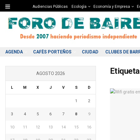
Audiencias Públicas
Ecologìa
Economía y Empresa
Ed
AGENDA
CAFÈS PORTEÑOS
CIUDAD
CLUBES DE BAR
Etiqueta
AGOSTO 2026
L
M
X
J
V
S
D
1
2
3
4
5
6
7
8
9
10
11
12
13
14
15
16