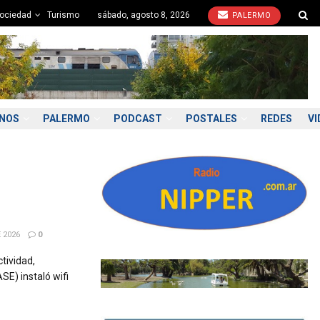
ociedad
Turismo
sábado, agosto 8, 2026
PALERMO
ONOS
PALERMO
PODCAST
POSTALES
REDES
VI
 2026
0
tividad,
SE) instaló wifi