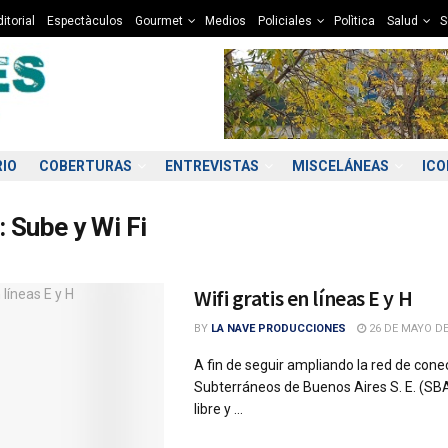
itorial
Espectàculos
Gourmet
Medios
Policiales
Polìtica
Salud
S
RIO
COBERTURAS
ENTREVISTAS
MISCELÁNEAS
IC
:
Sube y Wi Fi
Wifi gratis en líneas E y H
BY
LA NAVE PRODUCCIONES
26 DE MAYO DE
A fin de seguir ampliando la red de conec
Subterráneos de Buenos Aires S. E. (SBA
libre y ...