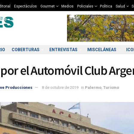
itorial
Espectàculos
Gourmet
Medios
Policiales
Polìtica
Salud
S
RIO
COBERTURAS
ENTREVISTAS
MISCELÁNEAS
IC
a por el Automóvil Club Arg
ve Producciones
8 de octubre de 2019
in
Palermo
,
Turismo
4:00
15:00
16:00
17:00
18:00
19:00
20:00
21
2°C
12°C
12°C
12°C
12°C
11°C
10°C
1