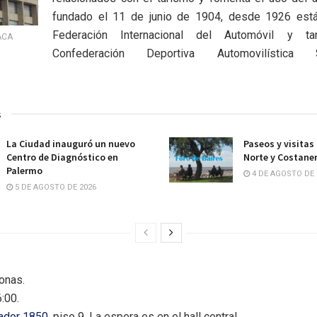
fundado el 11 de junio de 1904, desde 1926 está 
Federación Internacional del Automóvil y t
ACA
Confederación Deportiva Automovilística S
s
La Ciudad inauguró un nuevo
Paseos y visitas
Centro de Diagnóstico en
Norte y Costane
Palermo
4 DE AGOSTO DE 
5 DE AGOSTO DE 2026
onas.
:00.
tador 1850
, piso 9. La espera es en el hall central.