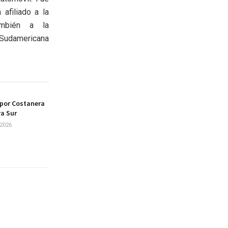
afiliado a la
ambién a la
udamericana
 por Costanera
ra Sur
2026