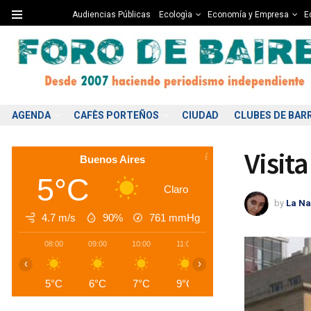
Audiencias Públicas
Ecologìa
Economía y Empresa
Ed
AGENDA
CAFÈS PORTEÑOS
CIUDAD
CLUBES DE BAR
Visit
Buenos Aires
5°C
Claro
by
La Na
4.7 m/s
90%
761
mmHg
08:00
09:00
10:00
11:00
12:00
13:00
1
‹
›
5°C
6°C
7°C
9°C
10°C
11°C
1