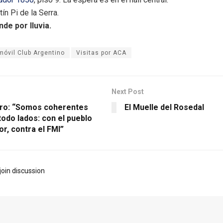
ín Pi de la Serra.
de por lluvia.
móvil Club Argentino
Visitas por ACA
Next Post
rro: “Somos coherentes
El Muelle del Rosedal
todo lados: con el pueblo
r, contra el FMI”
join discussion