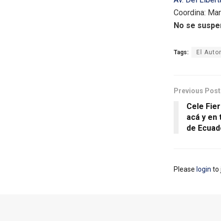
Coordina: Mart
No se suspen
Tags:
El Auto
Previous Post
Cele Fie
acá y en 
de Ecuado
Please
login
to 