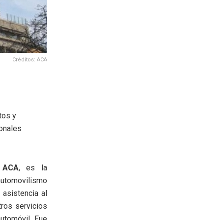
Créditos: ACA
tos y
ionales
e
ACA
, es la
 automovilismo
 asistencia al
tros servicios
utomóvil. Fue