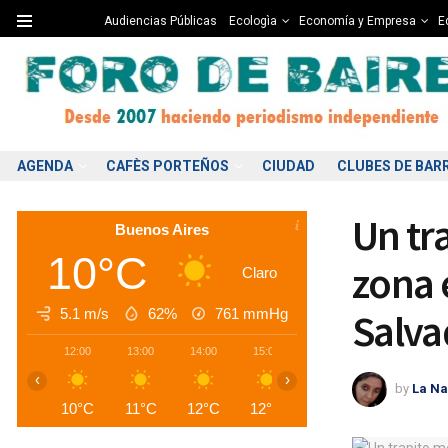
Audiencias Públicas
Ecologìa
Economía y Empresa
Ed
AGENDA
CAFÈS PORTEÑOS
CIUDAD
CLUBES DE BAR
Un tr
Buenos Aires
10°C
zona 
Claro
5.1 m/s
62%
761
mmHg
Salva
12:00
13:00
14:00
15:00
16:00
17:00
1
‹
›
by
La Na
10°C
11°C
12°C
12°C
13°C
12°C
1