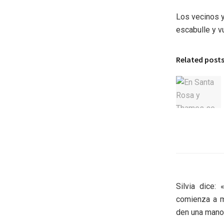
Los vecinos ya
escabulle y v
Related post
Silvia dice:
comienza a m
den una mano 