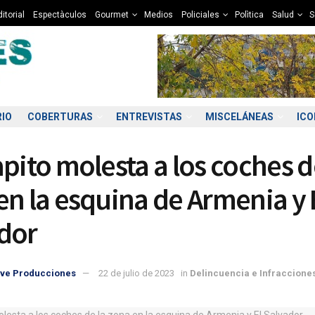
itorial
Espectàculos
Gourmet
Medios
Policiales
Polìtica
Salud
S
RIO
COBERTURAS
ENTREVISTAS
MISCELÁNEAS
IC
apito molesta a los coches d
en la esquina de Armenia y 
dor
8:00
19:00
20:00
21:00
22:00
23:00
00:00
01
ve Producciones
22 de julio de 2023
in
Delincuencia e Infraccione
2°C
11°C
10°C
10°C
9°C
9°C
9°C
9