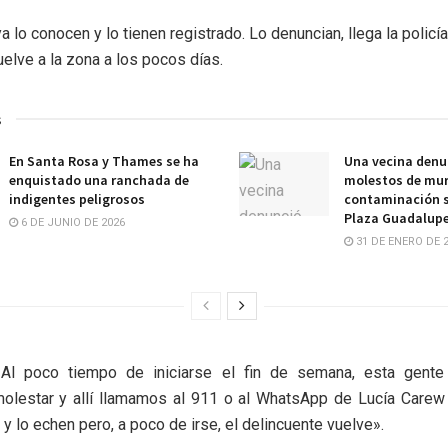
 lo conocen y lo tienen registrado. Lo denuncian, llega la policía
uelve a la zona a los pocos días.
s
En Santa Rosa y Thames se ha
Una vecina denu
enquistado una ranchada de
molestos de mur
indigentes peligrosos
contaminación s
Plaza Guadalup
6 DE JUNIO DE 2026
31 DE ENERO DE 
 «Al poco tiempo de iniciarse el fin de semana, esta gente 
olestar y allí llamamos al 911 o al WhatsApp de Lucía Carew
y lo echen pero, a poco de irse, el delincuente vuelve».