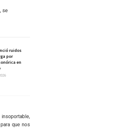
, se
nció ruidos
ga por
onórica en
e
2026
insoportable,
 para que nos