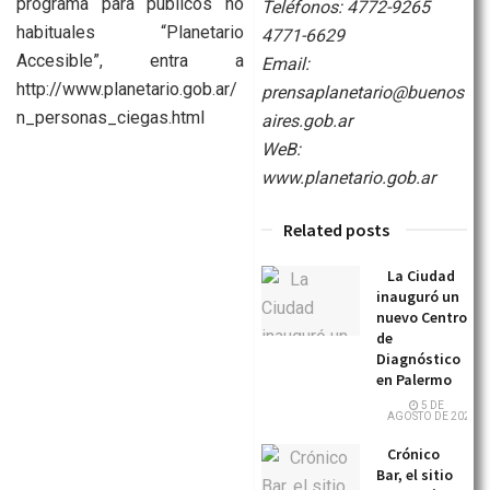
programa para públicos no
Teléfonos: 4772-9265
habituales “Planetario
4771-6629
Accesible”, entra a
Email:
http://www.planetario.gob.ar/
prensaplanetario@buenos
n_personas_ciegas.html
aires.gob.ar
WeB:
www.planetario.gob.ar
Related posts
La Ciudad
inauguró un
nuevo Centro
de
Diagnóstico
en Palermo
5 DE
AGOSTO DE 2026
Crónico
Bar, el sitio