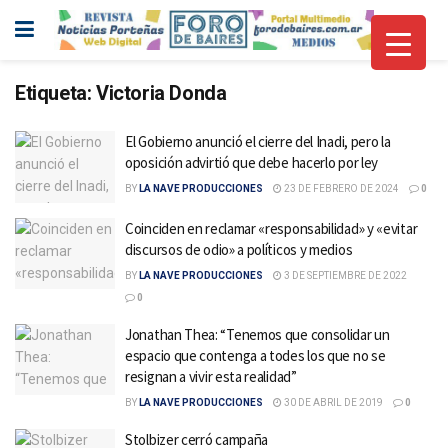
Etiqueta:
Victoria Donda
El Gobierno anunció el cierre del Inadi, pero la
oposición advirtió que debe hacerlo por ley
BY
LA NAVE PRODUCCIONES
23 DE FEBRERO DE 2024
0
Coinciden en reclamar «responsabilidad» y «evitar
discursos de odio» a políticos y medios
BY
LA NAVE PRODUCCIONES
3 DE SEPTIEMBRE DE 2022
0
Jonathan Thea: “Tenemos que consolidar un
espacio que contenga a todes los que no se
resignan a vivir esta realidad”
BY
LA NAVE PRODUCCIONES
30 DE ABRIL DE 2019
0
Stolbizer cerró campaña