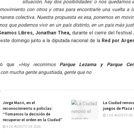
situación, hay dos posibilidades: o nos quedamos 
vimiento con otros y otras para encontrarle una vuelta a la 
manera colectiva. Nuestra propuesta es esa, ponernos en movim
os que podemos vivir en un país distinto, en un país más just
Seamos Libres, Jonathan Thea,
durante el cierre del festival
 este domingo junto a la diputada nacional de la
Red por Argent
mó que
«Hoy recorrimos
Parque Lezama y Parque Cent
con mucha gente angustiada, gente que no
s
Jorge Macri, en el
La Ciudad renovó
reconocimiento a policías:
juegos de Plaza
“Tomamos la decisión de
2 DE AGOSTO DE 
recuperar el orden en la Ciudad”
5 DE AGOSTO DE 2026