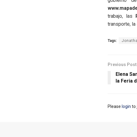
gobierno 
www.mapadec
trabajo, las
transporte, la
Tags:
Jonath
Previous Post
Elena Sa
la Feria d
Please
login
to 