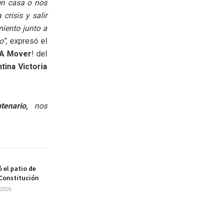
en casa o nos
crisis y salir
iento junto a
o”
, expresó el
A Mover
! del
ina Victoria
enario,
nos
 el patio de
 Constitución
2026