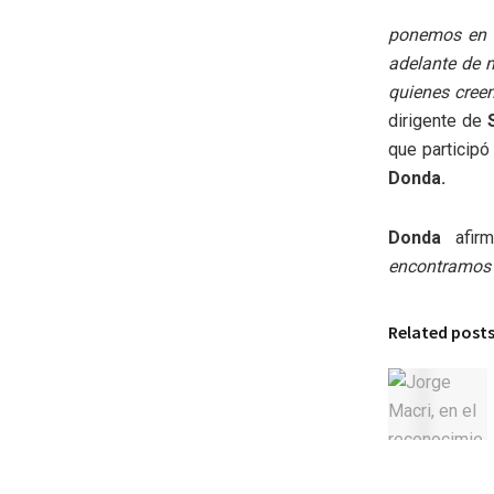
ponemos en mo
adelante de 
quienes creem
dirigente de
que participó
Donda.
Donda
afir
encontramos 
Related post