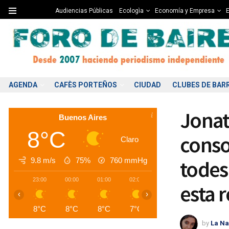
Audiencias Públicas
Ecologìa
Economía y Empresa
E
AGENDA
CAFÈS PORTEÑOS
CIUDAD
CLUBES DE BAR
Jonat
Buenos Aires
8°C
conso
Claro
9.8 m/s
75%
760
mmHg
todes 
23:00
00:00
01:00
02:00
03:00
04:00
0
esta 
‹
›
8°C
8°C
8°C
7°C
7°C
7°C
by
La Na