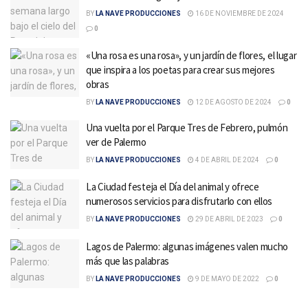
BY
LA NAVE PRODUCCIONES
16 DE NOVIEMBRE DE 2024
0
«Una rosa es una rosa», y un jardín de flores, el lugar
que inspira a los poetas para crear sus mejores
obras
BY
LA NAVE PRODUCCIONES
12 DE AGOSTO DE 2024
0
Una vuelta por el Parque Tres de Febrero, pulmón
ver de Palermo
BY
LA NAVE PRODUCCIONES
4 DE ABRIL DE 2024
0
La Ciudad festeja el Día del animal y ofrece
numerosos servicios para disfrutarlo con ellos
BY
LA NAVE PRODUCCIONES
29 DE ABRIL DE 2023
0
Lagos de Palermo: algunas imágenes valen mucho
más que las palabras
BY
LA NAVE PRODUCCIONES
9 DE MAYO DE 2022
0