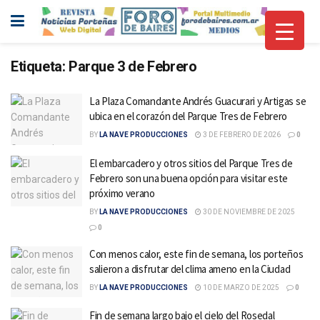
Etiqueta:
Parque 3 de Febrero
La Plaza Comandante Andrés Guacurari y Artigas se
ubica en el corazón del Parque Tres de Febrero
BY
LA NAVE PRODUCCIONES
3 DE FEBRERO DE 2026
0
El embarcadero y otros sitios del Parque Tres de
Febrero son una buena opción para visitar este
próximo verano
BY
LA NAVE PRODUCCIONES
30 DE NOVIEMBRE DE 2025
0
Con menos calor, este fin de semana, los porteños
salieron a disfrutar del clima ameno en la Ciudad
BY
LA NAVE PRODUCCIONES
10 DE MARZO DE 2025
0
Fin de semana largo bajo el cielo del Rosedal