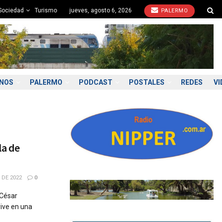
Sociedad
Turismo
jueves, agosto 6, 2026
PALERMO
ONOS
PALERMO
PODCAST
POSTALES
REDES
VI
la de
 DE 2022
0
 César
vive en una