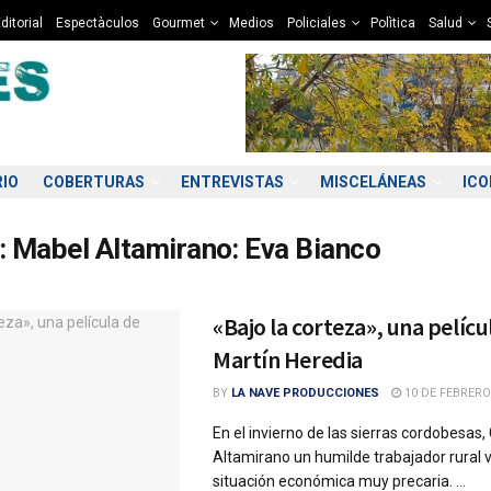
ditorial
Espectàculos
Gourmet
Medios
Policiales
Polìtica
Salud
RIO
COBERTURAS
ENTREVISTAS
MISCELÁNEAS
IC
:
Mabel Altamirano: Eva Bianco
«Bajo la corteza», una pelícu
Martín Heredia
BY
LA NAVE PRODUCCIONES
10 DE FEBRERO
En el invierno de las sierras cordobesas,
Altamirano un humilde trabajador rural 
situación económica muy precaria. ...