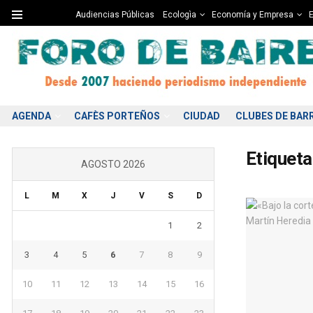
Audiencias Públicas
Ecologìa
Economía y Empresa
E
AGENDA
CAFÈS PORTEÑOS
CIUDAD
CLUBES DE BAR
Etiqueta
AGOSTO 2026
L
M
X
J
V
S
D
1
2
3
4
5
6
7
8
9
10
11
12
13
14
15
16