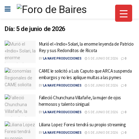
Día:
5 de junio de 2026
Murió el «Indio» Solari, la enorme leyenda de Patricio
Rey y sus Redonditos de Ricota
BY
LA NAVE PRODUCCIONES
5 DE JUNIO DE 2026
0
CAME le solicitó a Luis Caputo que ARCA suspenda
embargos y no les aplique multas a las pymes
BY
LA NAVE PRODUCCIONES
5 DE JUNIO DE 2026
0
Falleció Chunchuna Villafañe, la mujer de ojos
hermosos y talento sinigual
BY
LA NAVE PRODUCCIONES
5 DE JUNIO DE 2026
0
Liliana Lopez Foresi tendrá su propio streaming
BY
LA NAVE PRODUCCIONES
5 DE JUNIO DE 2026
0