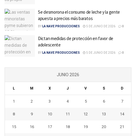
Se desmorona el consumo de leche y la gente
apuesta a precios más baratos
BY
LA NAVE PRODUCCIONES
5 DE JUNIO DE 2026
0
Dictan medidas de protección en favor de
adolescente
BY
LA NAVE PRODUCCIONES
5 DE JUNIO DE 2026
0
JUNIO 2026
L
M
X
J
V
S
D
1
2
3
4
5
6
7
8
9
10
11
12
13
14
15
16
17
18
19
20
21