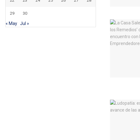
22
23
24
25
26
27
28
29
30
« May
Jul »