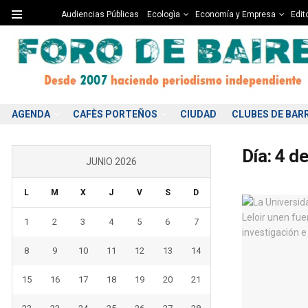
Audiencias Públicas
Ecologìa
Economía y Empresa
Edito
AGENDA
CAFÈS PORTEÑOS
CIUDAD
CLUBES DE BAR
Día:
4 de
JUNIO 2026
L
M
X
J
V
S
D
1
2
3
4
5
6
7
8
9
10
11
12
13
14
15
16
17
18
19
20
21