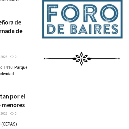
Señora de
ornada de
 2026
0
eto 1410, Parque
ctividad
tan por el
re menores
 2026
0
al (CEPAS)