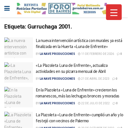
Etiqueta:
Gurruchaga 2001.
La nueva intervención artística con murales ya está
finalizada en la Huerta «Luna de Enfrente»
BY
LA NAVE PRODUCCIONES
11 DE FEBRERO DE 2026
0
«La Plazoleta Luna de Enfrente», actualiza
actividades en su pizarra mensual de Abril
BY
LA NAVE PRODUCCIONES
21 DE ABRIL DE 2023
0
En la Plazoleta «Luna de Enfrente» crecieron los
romanescos, más las lechugas bronces y moradas
BY
LA NAVE PRODUCCIONES
22 DE JULIO DE 2022
0
La Plazoleta «Luna de Enfrente» cumplió un año y lo
festejó con vecinos de Palermo