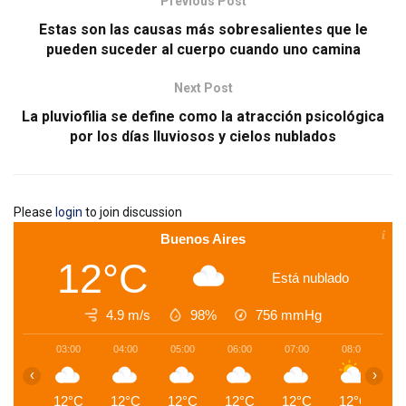
Previous Post
Estas son las causas más sobresalientes que le
pueden suceder al cuerpo cuando uno camina
Next Post
La pluviofilia se define como la atracción psicológica
por los días lluviosos y cielos nublados
Please
login
to join discussion
Buenos Aires
12°C
Está nublado
4.9 m/s
98%
756
mmHg
03:00
04:00
05:00
06:00
07:00
08:00
0
‹
›
12°C
12°C
12°C
12°C
12°C
12°C
1