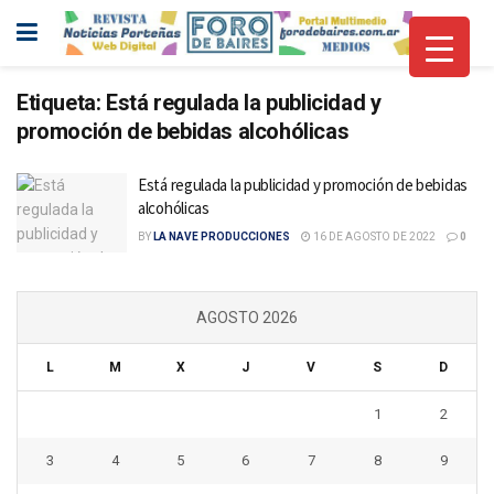
Etiqueta:
Está regulada la publicidad y
promoción de bebidas alcohólicas
Está regulada la publicidad y promoción de bebidas
alcohólicas
BY
LA NAVE PRODUCCIONES
16 DE AGOSTO DE 2022
0
AGOSTO 2026
L
M
X
J
V
S
D
1
2
3
4
5
6
7
8
9