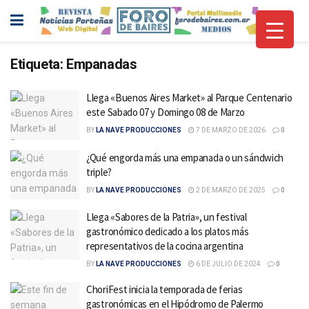
Etiqueta:
Empanadas
Llega «Buenos Aires Market» al Parque Centenario
este Sabado 07 y Domingo 08 de Marzo
BY
LA NAVE PRODUCCIONES
7 DE MARZO DE 2026
0
¿Qué engorda más una empanada o un sándwich
triple?
BY
LA NAVE PRODUCCIONES
2 DE MARZO DE 2025
0
Llega «Sabores de la Patria», un festival
gastronómico dedicado a los platos más
representativos de la cocina argentina
BY
LA NAVE PRODUCCIONES
6 DE JULIO DE 2024
0
ChoriFest inicia la temporada de ferias
gastronómicas en el Hipódromo de Palermo