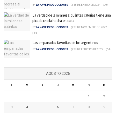
BY
LA NAVE PRODUCCIONES
18 DE ENERO DE 2024
0
La verdad de la milanesa: cuántas calorías tiene una
picada criolla hecha en casa
BY
LA NAVE PRODUCCIONES
27 DE NOVIEMBRE DE 2022
0
Las empanadas favoritas de los argentinos
BY
LA NAVE PRODUCCIONES
28 DE FEBRERO DE 2022
0
AGOSTO 2026
L
M
X
J
V
S
D
1
2
3
4
5
6
7
8
9