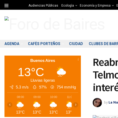
Audiencias Públicas
Ecologìa
Economía y Empresa
E
AGENDA
CAFÈS PORTEÑOS
CIUDAD
CLUBES DE BAR
Reabr
Buenos Aires
13°C
Telmo
Lluvias ligeras
interé
5.3 m/s
97%
754
mmHg
08:00
09:00
10:00
11:00
12:00
13:00
1
by
La Na
‹
›
13°C
13°C
13°C
13°C
13°C
14°C
1