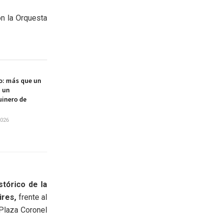
on la Orquesta
o: más que un
, un
uinero de
2026
tórico de la
res,
frente al
“Plaza Coronel