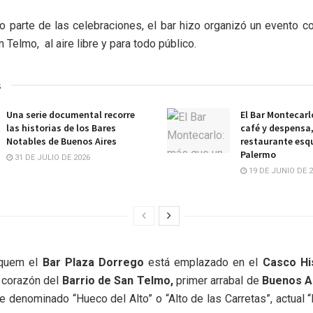
 parte de las celebraciones, el bar hizo organizó un evento c
 Telmo, al aire libre y para todo público.
s
Una serie documental recorre
El Bar Montecarl
las historias de los Bares
café y despensa
Notables de Buenos Aires
restaurante esq
Palermo
31 DE JULIO DE 2026
19 DE JUNIO DE 
quem el
Bar Plaza Dorrego
está emplazado en el
Casco His
 corazón del
Barrio de San Telmo,
primer arrabal de
Buenos Ai
e denominado “Hueco del Alto” o “Alto de las Carretas”, actual 