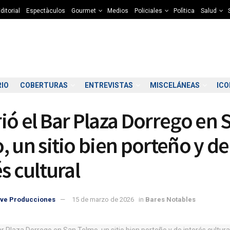
ditorial
Espectàculos
Gourmet
Medios
Policiales
Polìtica
Salud
RIO
COBERTURAS
ENTREVISTAS
MISCELÁNEAS
IC
ió el Bar Plaza Dorrego en 
, un sitio bien porteño y de
s cultural
4:00
15:00
16:00
17:00
18:00
19:00
20:00
21
ve Producciones
15 de marzo de 2026
in
Bares Notables
3°C
13°C
14°C
13°C
12°C
10°C
10°C
9