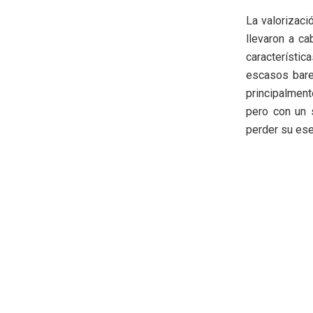
La valorizaci
llevaron a ca
característic
escasos bare
principalment
pero con un 
perder su ese